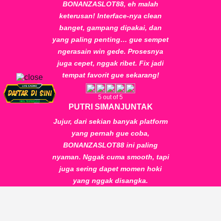
BONANZASLOT88, eh malah
keterusan! Interface-nya clean
banget, gampang dipakai, dan
yang paling penting… gue sempet
ngerasain win gede. Prosesnya
juga cepet, nggak ribet. Fix jadi
tempat favorit gue sekarang!
5 out of 5
PUTRI SIMANJUNTAK
Jujur, dari sekian banyak platform
yang pernah gue coba,
BONANZASLOT88 ini paling
nyaman. Nggak cuma smooth, tapi
juga sering dapet momen hoki
yang nggak disangka.
Pelayanannya juga responsif
banget, jadi makin betah!