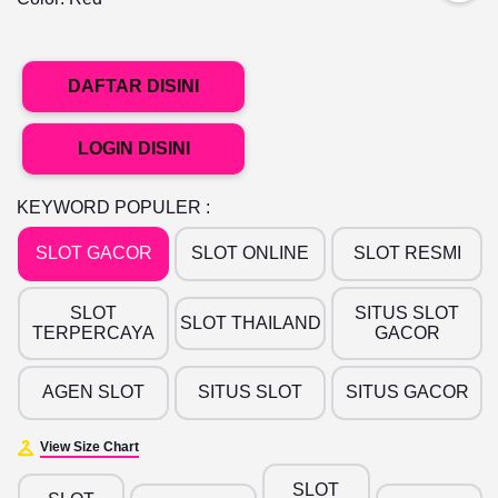
DAFTAR DISINI
LOGIN DISINI
KEYWORD POPULER :
SLOT GACOR
SLOT ONLINE
SLOT RESMI
SLOT
SITUS SLOT
SLOT THAILAND
TERPERCAYA
GACOR
AGEN SLOT
SITUS SLOT
SITUS GACOR
View Size Chart
SLOT