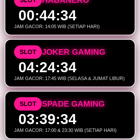
00:44:33
JAM GACOR: 14:05 WIB (SETIAP HARI)
JOKER GAMING
SLOT
04:24:33
JAM GACOR: 17:45 WIB (SELASA & JUMAT LIBUR)
SPADE GAMING
SLOT
03:39:33
JAM GACOR: 17:00 & 23:30 WIB (SETIAP HARI)