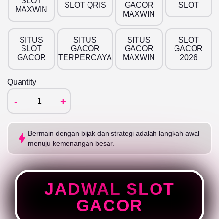
SLOT
SLOT QRIS
GACOR
SLOT
MAXWIN
MAXWIN
SITUS
SITUS
SITUS
SLOT
SLOT
GACOR
GACOR
GACOR
GACOR
TERPERCAYA
MAXWIN
2026
Quantity
-
+
Bermain dengan bijak dan strategi adalah langkah awal
menuju kemenangan besar.
JADWAL SLOT
GACOR