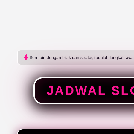
Bermain dengan bijak dan strategi adalah langkah aw
JADWAL SL