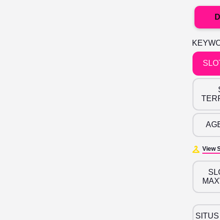
D
KEYWO
SLO
TER
AG
View S
SL
MAX
SITUS