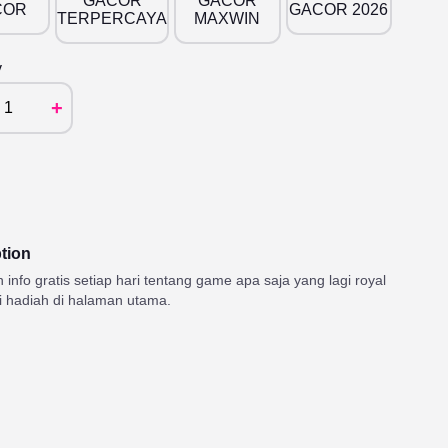
GACOR
GACOR
COR
GACOR 2026
TERPERCAYA
MAXWIN
y
+
tion
info gratis setiap hari tentang game apa saja yang lagi royal
i hadiah di halaman utama.