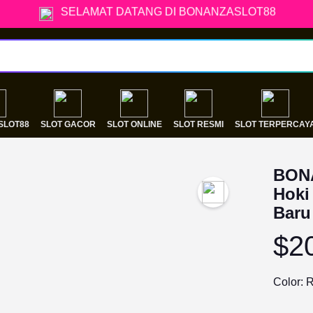
SELAMAT DATANG DI BONANZASLOT88
SLOT88
SLOT GACOR
SLOT ONLINE
SLOT RESMI
SLOT TERPERCAY
BONA
Hoki
Baru
$2
Color:
R