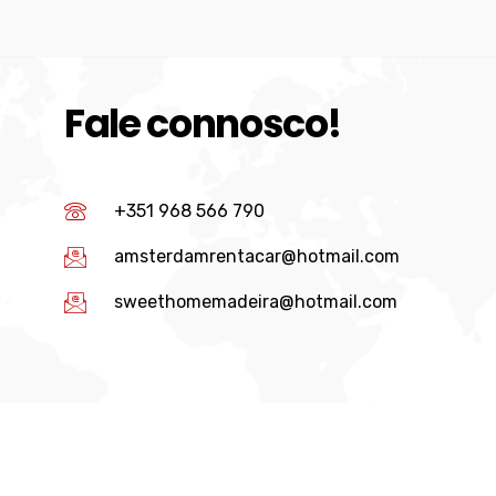
Fale connosco!
+351 968 566 790
amsterdamrentacar@hotmail.com
sweethomemadeira@hotmail.com