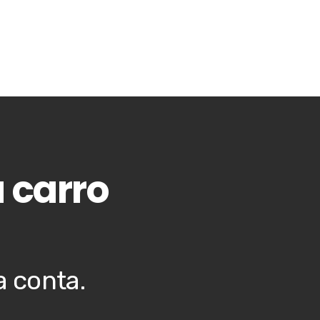
 carro
a conta.