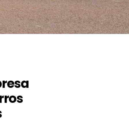
resa
rros
s