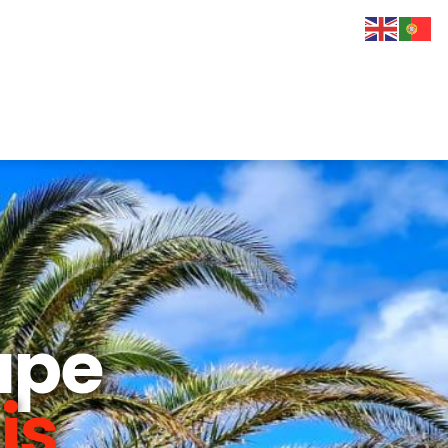
upe
is