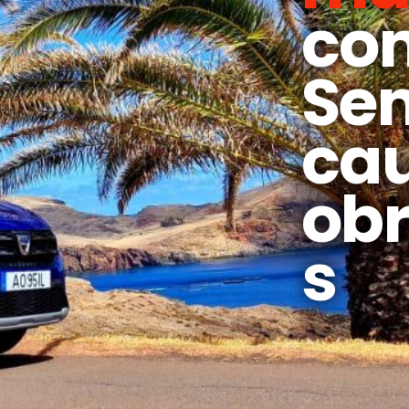
co
Se
ca
obr
s