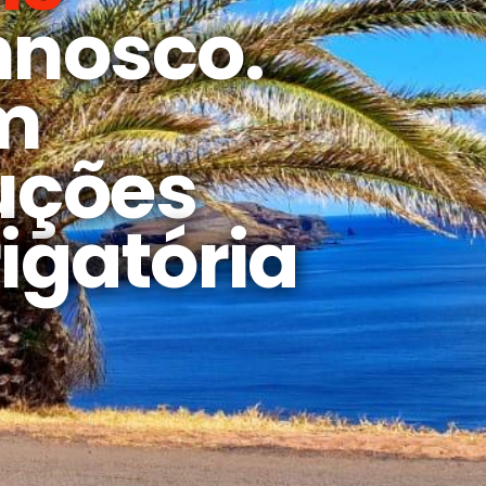
nnosco.
m
uções
igatória