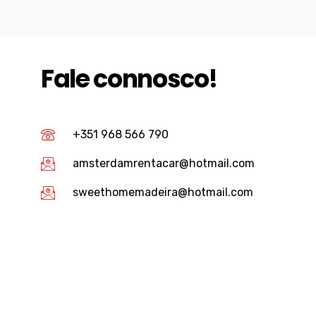
Fale connosco!
+351 968 566 790
amsterdamrentacar@hotmail.com
sweethomemadeira@hotmail.com