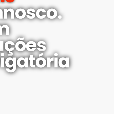
nnosco.
m
uções
igatória