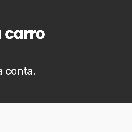
 carro
a conta.