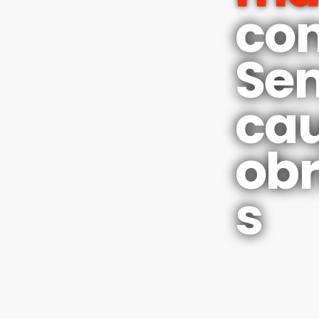
co
Se
ca
obr
s