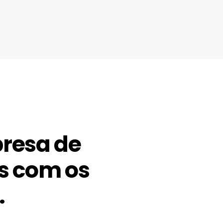
resa de
s com os
.