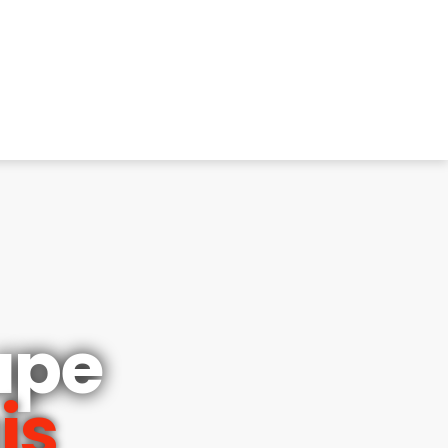
upe
is