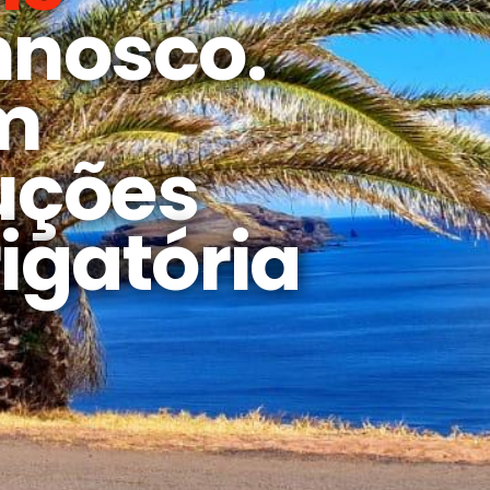
nnosco.
m
uções
igatória