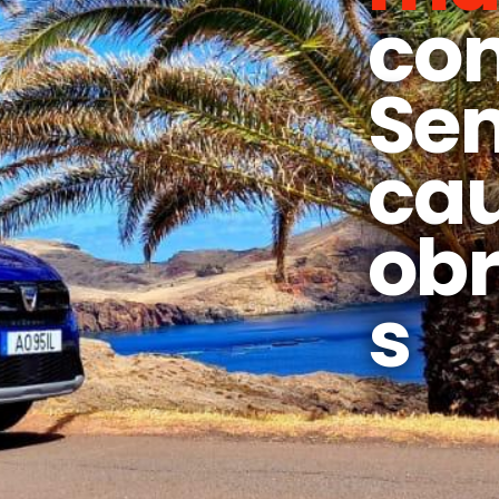
co
Se
ca
obr
s