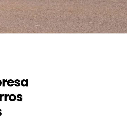
resa
rros
s