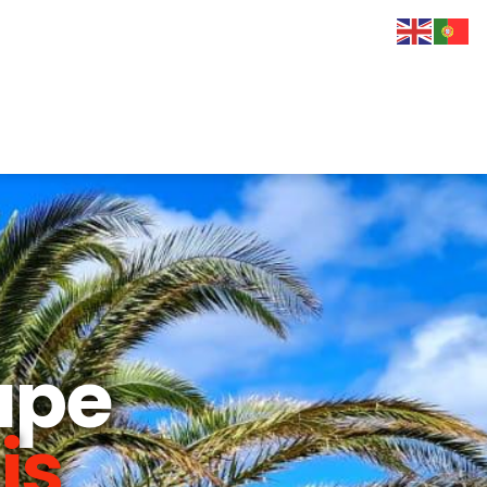
upe
is