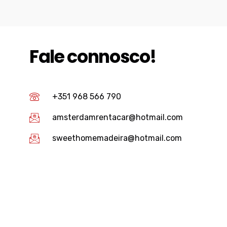
Fale connosco!
+351 968 566 790
amsterdamrentacar@hotmail.com
sweethomemadeira@hotmail.com