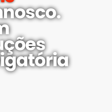
nnosco.
m
uções
igatória