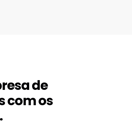
resa de
s com os
.