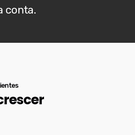
a conta.
lientes
crescer