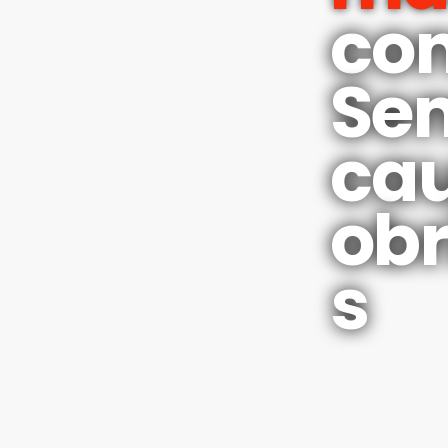
co
Se
ca
obr
s