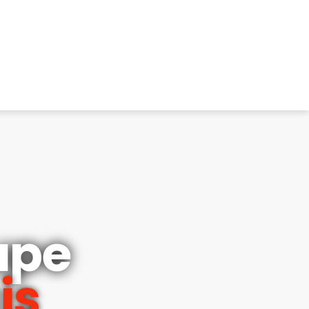
upe
is